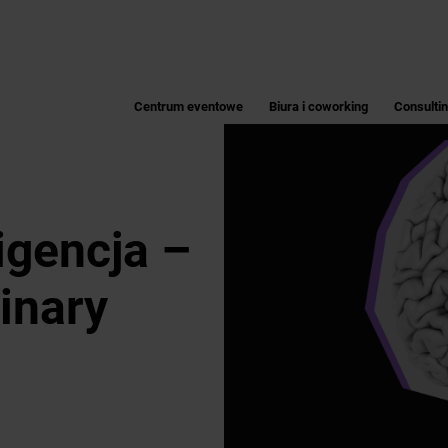
Centrum eventowe
Biura i coworking
Consulti
igencja –
inary