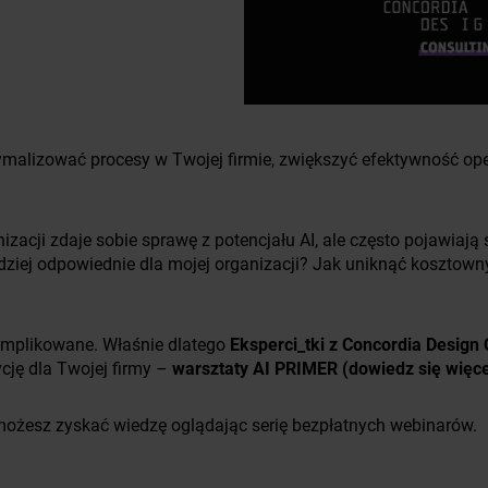
tymalizować procesy w Twojej firmie, zwiększyć efektywność op
anizacji zdaje sobie sprawę z potencjału AI, ale często pojawiaj
rdziej odpowiednie dla mojej organizacji? Jak uniknąć kosztow
omplikowane. Właśnie dlatego
Eksperci_tki z Concordia Design 
ycję dla Twojej firmy –
warsztaty AI PRIMER (
dowiedz się więc
możesz zyskać wiedzę oglądając serię bezpłatnych webinarów.