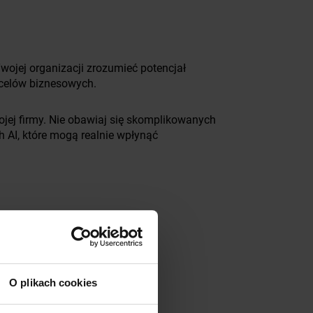
wojej organizacji zrozumieć potencjał
celów biznesowych.
ojej firmy. Nie obawiaj się skomplikowanych
h AI, które mogą realnie wpłynąć
O plikach cookies