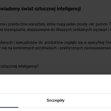
wiadomy świat sztucznej inteligencji
e i praktyczne warsztaty, które mają jeden prosty cel: pomóc T
ane rozwiązania, dopasowane do Waszych unikalnych wyzwań i 
anych i specjalistów ds. produktów zagłębi się w specyfikę Tw
y się na konkretnych przykładach i praktycznych zastosowaniac
sztucznej inteligencji?
>
Szczegóły
u