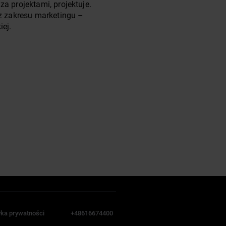
za projektami, projektuje.
 z zakresu marketingu –
iej.
yka prywatności
+48616674400