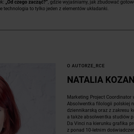
ek:
„Od czego zacząć?”
, gdzie wyjaśniamy, jak zbudować gotowo
że technologia to tylko jeden z elementów układanki.
O AUTORZE_RCE
NATALIA KOZA
Marketing Project Coordinator
Absolwentka filologii polskiej
dziennikarską oraz z zakresu 
a także absolwentka studiów
Da Vinci na kierunku grafika p
z ponad 10-letnim doświadczeni