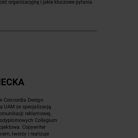
ść organizacyjną i jakie kluczowe pytania
NECKA
 w Concordia Design.
 na UAM ze specjalizacją
komunikacji reklamowej,
 podyplomowych Collegium
rojektowa. Copywriter
em, tworzy i realizuje