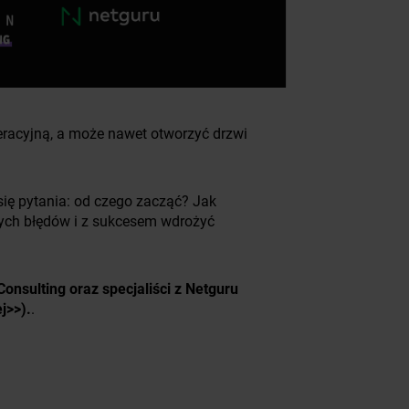
eracyjną, a może nawet otworzyć drzwi
ą się pytania: od czego zacząć? Jak
nych błędów i z sukcesem wdrożyć
Consulting oraz specjaliści z Netguru
ej>>
).
.