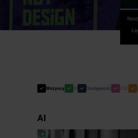
Nasz
Łą
Wszyscy
AI
Dostępność
ESG
AI
AI