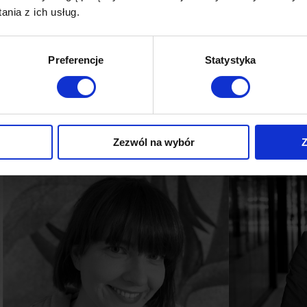
nia z ich usług.
Preferencje
Statystyka
Piotr Czarnota
Kamila Pie
Zezwól na wybór
Z
Dostępność
Dostępność