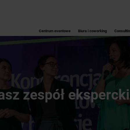
Centrum eventowe
Biura i coworking
Consulti
asz zespół ekspercki