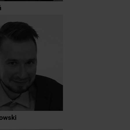
ń
łowski